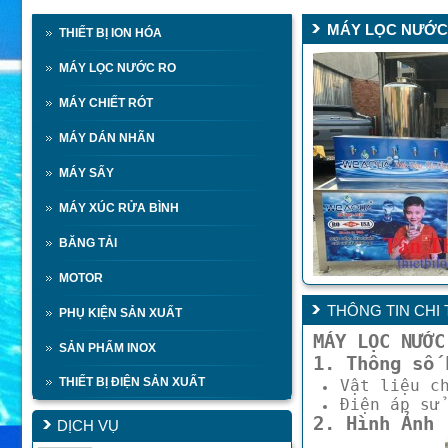
MÁY LỌC NƯỚC
THIẾT BỊ ION HÓA
MÁY LỌC NƯỚC RO
MÁY CHIẾT RÓT
MÁY DÁN NHÃN
MÁY SẤY
MÁY XÚC RỬA BÌNH
BĂNG TẢI
MOTOR
THÔNG TIN CHI 
PHỤ KIỆN SẢN XUẤT
MÁY LỌC NƯỚC
SẢN PHẨM INOX
1. Thông số 
THIẾT BỊ ĐIỆN SẢN XUẤT
Vật liệu c
Điện áp sử
2. Hình Ảnh
DỊCH VỤ