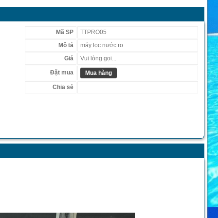
Mã SP
TTPRO05
Mô tả
máy lọc nước ro
Giá
Vui lòng gọi...
Đặt mua
Mua hàng
Chia sẻ