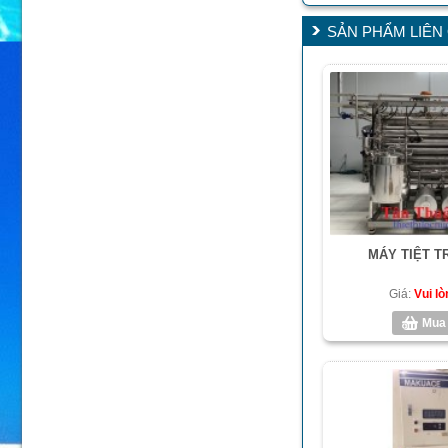
SẢN PHẨM LIÊN
MÁY TIỆT T
Giá:
Vui lò
Mua