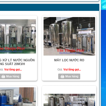
G XỬ LÝ NƯỚC NGUỒN
MÁY LỌC NƯỚC RO
NG SUẤT 20M3/H
iá:
Vui lòng gọi...
Giá:
Vui lòng gọi...
Mua hàng
Mua hàng