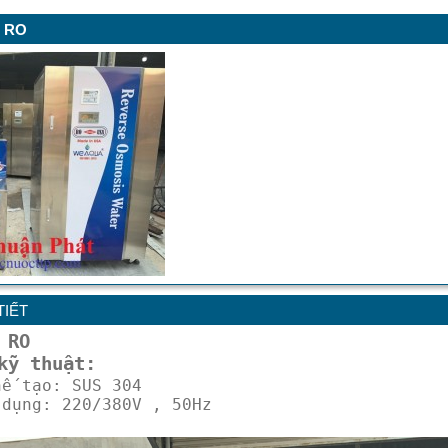
 RO
TIẾT
 RO
kỹ thuật:
hế tạo: SUS 304
 dụng: 220/380V , 50Hz