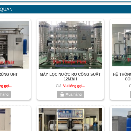
 QUAN
RÙNG UHT
MÁY LỌC NƯỚC RO CÔNG SUẤT
HỆ THỐN
12M3/H
CÔ
ng gọi...
Giá:
Vui lòng gọi...
G
 hàng
Mua hàng