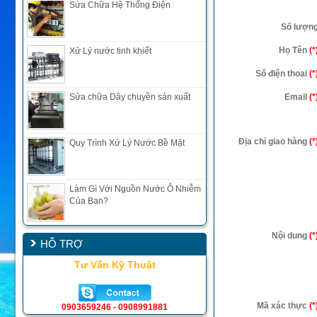
Sửa Chữa Hệ Thống Điện
Số lượn
Họ Tên
(*
Xử Lý nước tinh khiết
Số điện thoại
(*
Sửa chữa Dây chuyền sản xuất
Email
(*
Địa chỉ giao hàng
(*
Quy Trình Xử Lý Nước Bề Mặt
Làm Gì Với Nguồn Nước Ô Nhiễm
Của Bạn?
Nội dung
(*
HỖ TRỢ
Tư Vấn Kỹ Thuật
Mã xác thực
(*
0903659246 - 0908991881