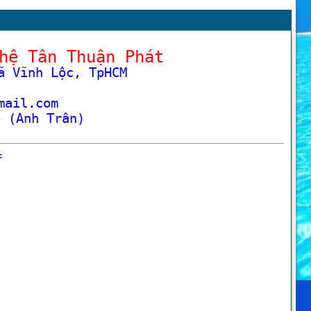
hệ Tân Thuận Phát
ã Vĩnh Lộc, TpHCM
mail.com
6 (Anh Trân)
c