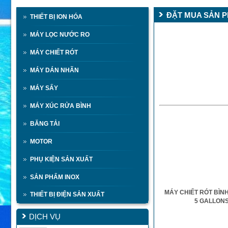
ĐẶT MUA SẢN 
THIẾT BỊ ION HÓA
MÁY LỌC NƯỚC RO
MÁY CHIẾT RÓT
MÁY DÁN NHÃN
MÁY SẤY
MÁY XÚC RỬA BÌNH
BĂNG TẢI
MOTOR
PHỤ KIỆN SẢN XUẤT
SẢN PHẨM INOX
MÁY CHIẾT RÓT BÌN
THIẾT BỊ ĐIỆN SẢN XUẤT
5 GALLON
DỊCH VỤ