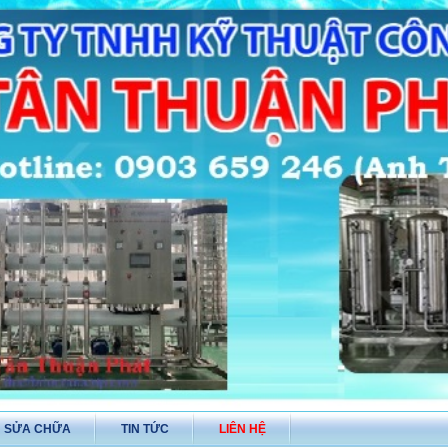
Ụ SỬA CHỮA
TIN TỨC
LIÊN HỆ