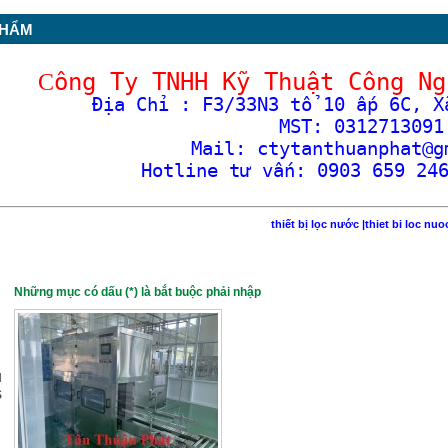
PHẨM
ông Ty TNHH Kỹ Thuật Công Ng
C
Địa Chỉ : F3/33N3 tổ 10 ấp 6C, X
MST: 0312713091
Mail: ctytanthuanphat@g
Hotline
tư vấn: 0903 659 24
thiết bị lọc nước
|
thiet bi loc nuo
Những mục có dấu (*) là bắt buộc phải nhập
H
S